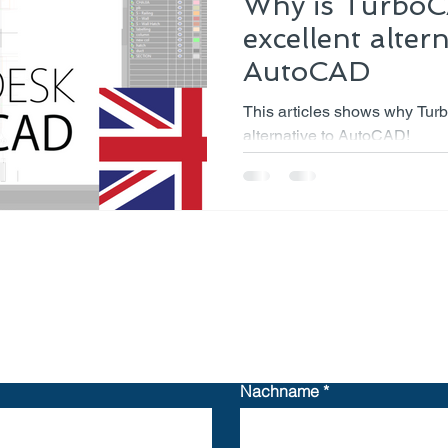
Why is Turbo
excellent altern
AutoCAD
This articles shows why Tur
alternative to AutoCAD!
Kontaktformular
Nachname